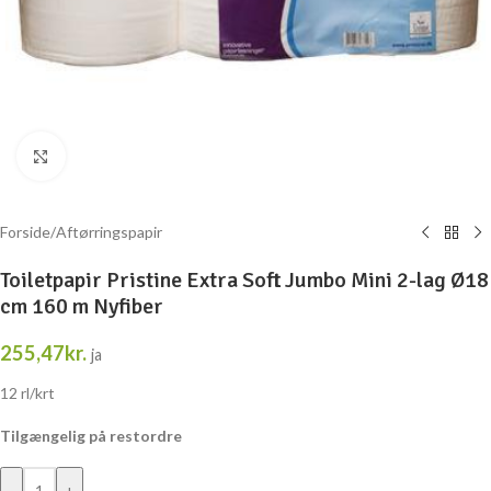
Klik for at forstørre
Forside
/
Aftørringspapir
Toiletpapir Pristine Extra Soft Jumbo Mini 2-lag Ø18
cm 160 m Nyfiber
255,47
kr.
ja
12 rl/krt
Tilgængelig på restordre