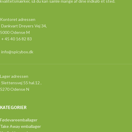
kvalitetsmærker, så du kan samle mange af dine indkøb ét sted.
Kontoret adressen
Dankvart Dreyers Vej 34,
5000 Odense M
+ 45 40 16 82 83
info@spicybox.dk
Lager adressen
Slettensvej 55 hal.12 ,
5270 Odense N
KATEGORIER
Fødevareemballager
Take Away emballager