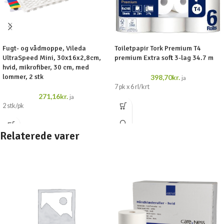
Fugt- og vådmoppe, Vileda
Toiletpapir Tork Premium T4
UltraSpeed Mini, 30x16x2,8cm,
premium Extra soft 3-lag 34.7 m
hvid, mikrofiber, 30 cm, med
lommer, 2 stk
398,70
kr.
ja
7 pk x 6 rl/krt
271,16
kr.
ja
2 stk/pk
Relaterede varer