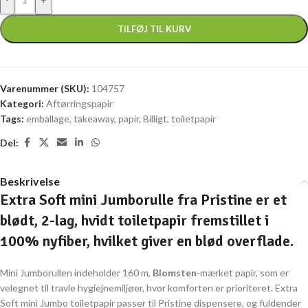
TILFØJ TIL KURV
Varenummer (SKU):
104757
Kategori:
Aftørringspapir
Tags:
emballage
,
takeaway
,
papir
,
Billigt
,
toiletpapir
Del:
Beskrivelse
Extra Soft mini Jumborulle fra Pristine er et
blødt, 2-lag, hvidt toiletpapir fremstillet i
100% nyfiber, hvilket giver en blød overflade.
Mini Jumborullen indeholder 160 m,
Blomsten
-mærket papir, som er
velegnet til travle hygiejnemiljøer, hvor komforten er prioriteret. Extra
Soft mini Jumbo toiletpapir passer til Pristine dispensere, og fuldender