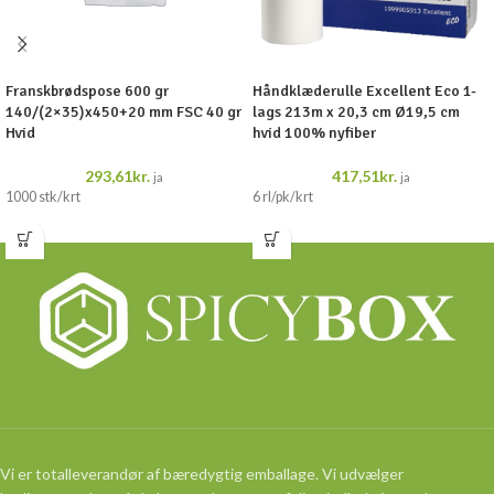
Franskbrødspose 600 gr
Håndklæderulle Excellent Eco 1-
140/(2×35)x450+20 mm FSC 40 gr
lags 213m x 20,3 cm Ø19,5 cm
Hvid
hvid 100% nyfiber
293,61
kr.
417,51
kr.
ja
ja
1000 stk/krt
6 rl/pk/krt
Vi er totalleverandør af bæredygtig emballage. Vi udvælger