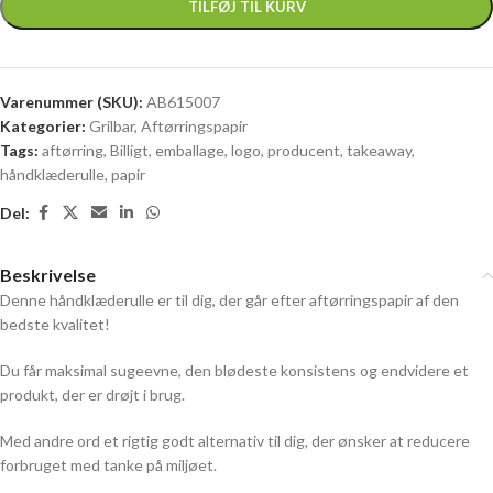
TILFØJ TIL KURV
Varenummer (SKU):
AB615007
Kategorier:
Grilbar
,
Aftørringspapir
Tags:
aftørring
,
Billigt
,
emballage
,
logo
,
producent
,
takeaway
,
håndklæderulle
,
papir
Del:
Beskrivelse
Denne håndklæderulle er til dig, der går efter aftørringspapir af den
bedste kvalitet!
Du får maksimal sugeevne, den blødeste konsistens og endvidere et
produkt, der er drøjt i brug.
Med andre ord et rigtig godt alternativ til dig, der ønsker at reducere
forbruget med tanke på miljøet.