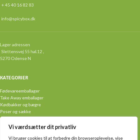
+ 45 40 16 82 83
info@spicybox.dk
Lager adressen
Slettensvej 55 hal.12 ,
5270 Odense N
KATEGORIER
Fødevareemballager
Take Away emballager
Kødbakker og bægre
Poser og sække
Aluminiumsemballage
Engangsservice
Vi værdsætter dit privatliv
Vi bruger cookies til at forbedre din browseroplevelse, vise
PRAKTISK