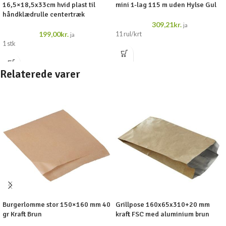
16,5×18,5x33cm hvid plast til
mini 1-lag 115 m uden Hylse Gul
håndklædrulle centertræk
309,21
kr.
ja
199,00
kr.
11 rul/krt
ja
1 stk
Relaterede varer
Burgerlomme stor 150×160 mm 40
Grillpose 160x65x310+20 mm
gr Kraft Brun
kraft FSC med aluminium brun