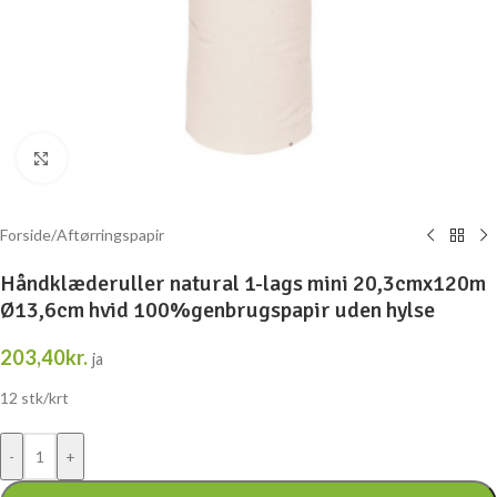
Klik for at forstørre
Forside
/
Aftørringspapir
Håndklæderuller natural 1-lags mini 20,3cmx120m
Ø13,6cm hvid 100%genbrugspapir uden hylse
203,40
kr.
ja
12 stk/krt