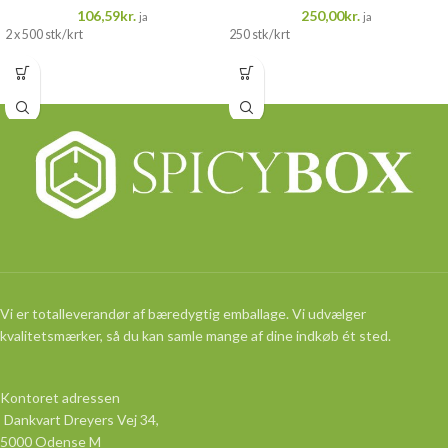
106,59
kr.
250,00
kr.
ja
ja
2 x 500 stk/krt
250 stk/krt
Vi er totalleverandør af bæredygtig emballage. Vi udvælger
kvalitetsmærker, så du kan samle mange af dine indkøb ét sted.
Kontoret adressen
Dankvart Dreyers Vej 34,
5000 Odense M