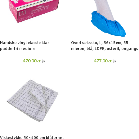
Handske vinyl classic klar
Overtrækssko, L, 36x15cm, 35
pudderfri medium
micron, blå, LDPE, usteril, engangs
470,00
kr.
477,00
kr.
ja
ja
Viskestykke 50×100 cm blåternet