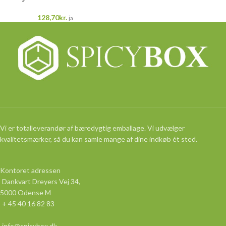
128,70
kr.
ja
Vi er totalleverandør af bæredygtig emballage. Vi udvælger
kvalitetsmærker, så du kan samle mange af dine indkøb ét sted.
Kontoret adressen
Dankvart Dreyers Vej 34,
5000 Odense M
+ 45 40 16 82 83
info@spicybox.dk