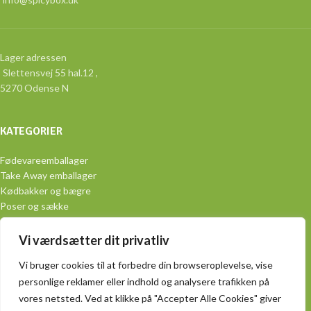
Lager adressen
Slettensvej 55 hal.12 ,
5270 Odense N
KATEGORIER
Fødevareemballager
Take Away emballager
Kødbakker og bægre
Poser og sække
Aluminiumsemballage
Engangsservice
Vi værdsætter dit privatliv
PRAKTISK
Vi bruger cookies til at forbedre din browseroplevelse, vise
personlige reklamer eller indhold og analysere trafikken på
Handelsbetingelser
vores netsted. Ved at klikke på "Accepter Alle Cookies" giver
Produkter