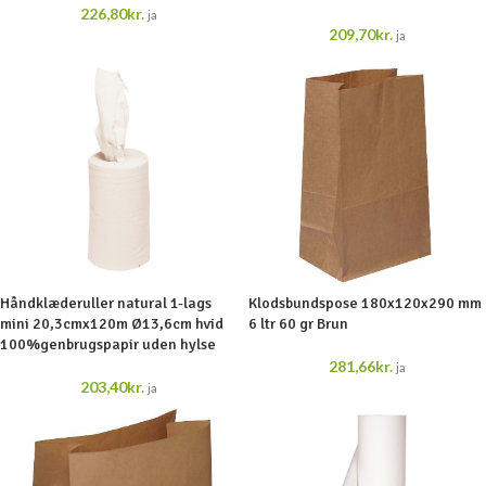
226,80
kr.
ja
209,70
kr.
ja
Håndklæderuller natural 1-lags
Klodsbundspose 180x120x290 mm
mini 20,3cmx120m Ø13,6cm hvid
6 ltr 60 gr Brun
100%genbrugspapir uden hylse
281,66
kr.
ja
203,40
kr.
ja