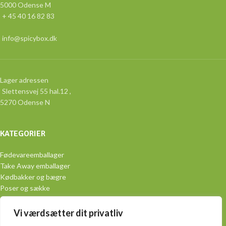
5000 Odense M
+ 45 40 16 82 83
info@spicybox.dk
Lager adressen
Slettensvej 55 hal.12 ,
5270 Odense N
KATEGORIER
Fødevareemballager
Take Away emballager
Kødbakker og bægre
Poser og sække
Aluminiumsemballage
Engangsservice
Vi værdsætter dit privatliv