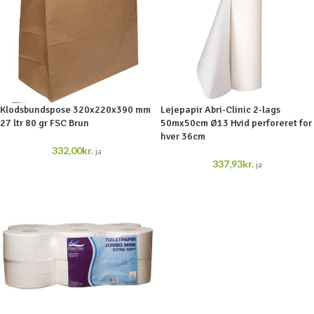
Klodsbundspose 320x220x390 mm
Lejepapir Abri-Clinic 2-lags
27 ltr 80 gr FSC Brun
50mx50cm Ø13 Hvid perforeret for
hver 36cm
332,00
kr.
ja
337,93
kr.
ja