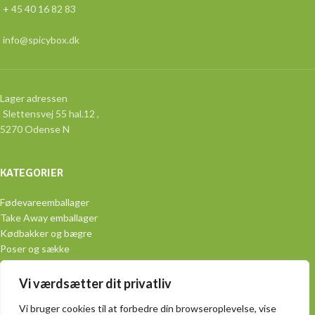
+ 45 40 16 82 83
info@spicybox.dk
Lager adressen
Slettensvej 55 hal.12 ,
5270 Odense N
KATEGORIER
Fødevareemballager
Take Away emballager
Kødbakker og bægre
Poser og sække
Aluminiumsemballage
Engangsservice
Vi værdsætter dit privatliv
PRAKTISK
Vi bruger cookies til at forbedre din browseroplevelse, vise