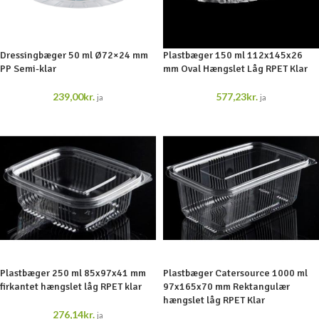
Dressingbæger 50 ml Ø72×24 mm
Plastbæger 150 ml 112x145x26
PP Semi-klar
mm Oval Hængslet Låg RPET Klar
239,00
kr.
577,23
kr.
ja
ja
Plastbæger 250 ml 85x97x41 mm
Plastbæger Catersource 1000 ml
firkantet hængslet låg RPET klar
97x165x70 mm Rektangulær
hængslet låg RPET Klar
276,14
kr.
ja