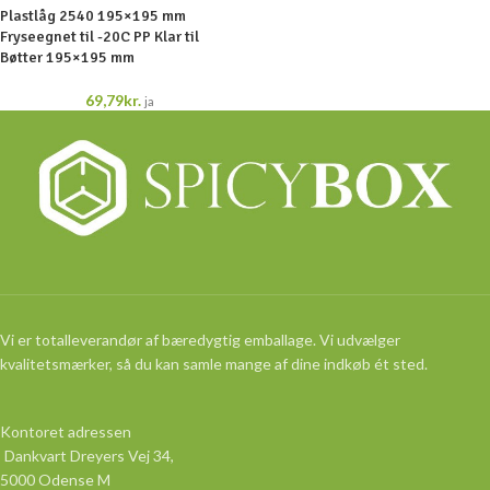
Plastlåg 2540 195×195 mm
Fryseegnet til -20C PP Klar til
Bøtter 195×195 mm
69,79
kr.
ja
Vi er totalleverandør af bæredygtig emballage. Vi udvælger
kvalitetsmærker, så du kan samle mange af dine indkøb ét sted.
Kontoret adressen
Dankvart Dreyers Vej 34,
5000 Odense M