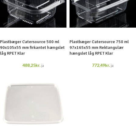
Plastbæger Catersource 500 ml
Plastbæger Catersource 750 ml
90x105x55 mm firkantet hængslet
97x165x55 mm Rektangulær
låg RPET Klar
hængslet låg RPET Klar
488,25
kr.
772,49
kr.
ja
ja