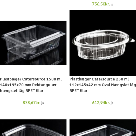
756,50
kr.
ja
Plastbæger Catersource 1500 ml
Plastbæger Catersource 250 ml
140x195x70 mm Rektangulær
112x145x42 mm Oval Hængslet låg
hængslet låg RPET Klar
RPET Klar
878,67
kr.
612,94
kr.
ja
ja