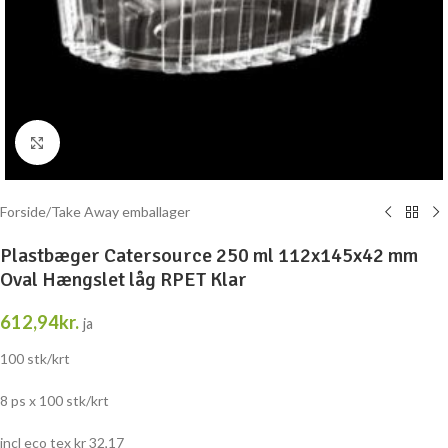
Klik for at forstørre
Forside
/
Take Away emballager
Plastbæger Catersource 250 ml 112x145x42 mm
Oval Hængslet låg RPET Klar
612,94
kr.
ja
100 stk/krt
8 ps x 100 stk/krt
incl eco tex kr 32,17