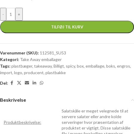
TILFØJ TIL KURV
Varenummer (SKU):
112581_SU53
Kategori:
Take Away emballager
Tags:
plastbæger
,
takeaway
,
Billigt
,
spicy
,
box
,
emballage
,
boks
,
engros
,
import
,
logo
,
producent
,
plastbakke
Del:
Beskrivelse
Salatskåle er meget velegnede til at
servere salater eller andre kolde
Produktbeskrivelse:
serveringer hvor præsentation af
produktet er vigtigt. Disse salatskåle
fås i mange forskellige størrelser.