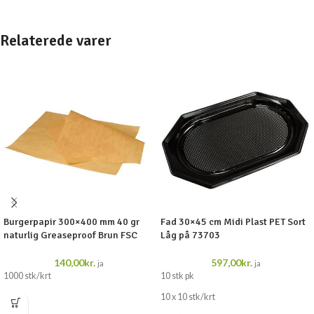
Relaterede varer
Burgerpapir 300×400 mm 40 gr
Fad 30×45 cm Midi Plast PET Sort
naturlig Greaseproof Brun FSC
Låg på 73703
140,00
kr.
597,00
kr.
ja
ja
1000 stk/krt
10 stk pk
10 x 10 stk/krt