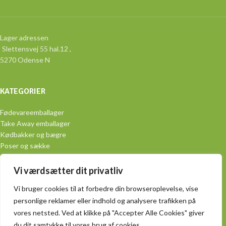
Lager adressen
Slettensvej 55 hal.12 ,
5270 Odense N
KATEGORIER
Fødevareemballager
Take Away emballager
Kødbakker og bægre
Poser og sække
Aluminiumsemballage
Engangsservice
Vi værdsætter dit privatliv
PRAKTISK
Vi bruger cookies til at forbedre din browseroplevelse, vise
personlige reklamer eller indhold og analysere trafikken på
Handelsbetingelser
vores netsted. Ved at klikke på "Accepter Alle Cookies" giver
Produkter
du dit samtykke til vores brug af cookies.