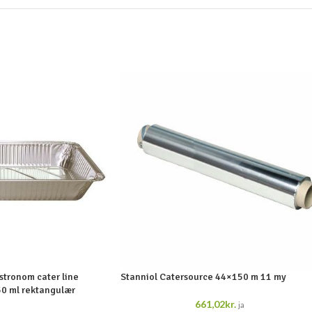
tronom cater line
Stanniol Catersource 44×150 m 11 my
0 ml rektangulær
661,02
kr.
ja