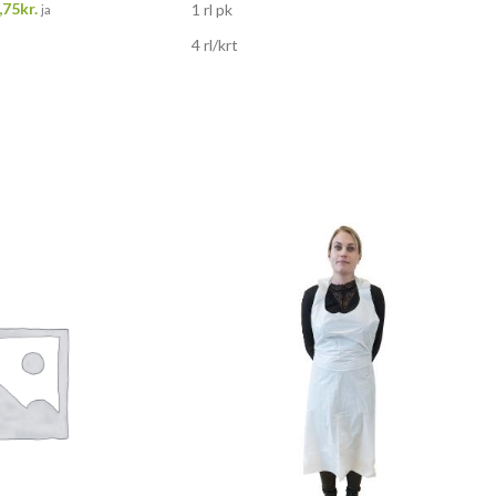
,75
kr.
1 rl pk
ja
4 rl/krt