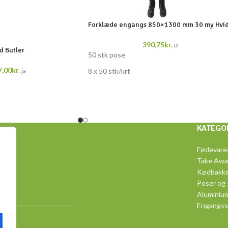
Forklæde engangs 850×1300 mm 30 my Hvi
390,75
kr.
ja
 Butler
50 stk pose
7,00
kr.
8 x 50 stk/krt
ja
KATEGO
 34,
Fødevare
Take Awa
Kødbakke
Poser og
Aluminiu
Engangss