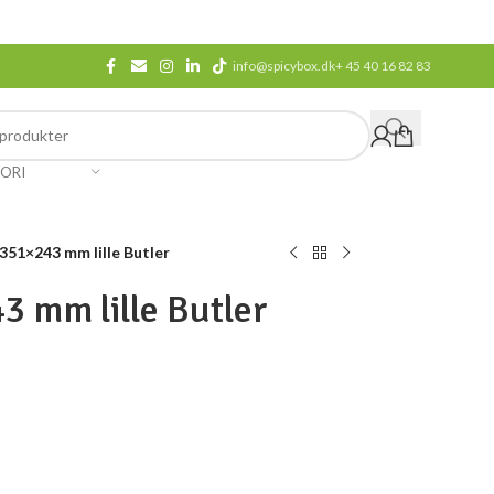
info@spicybox.dk
+ 45 40 16 82 83
ORI
 351×243 mm lille Butler
3 mm lille Butler