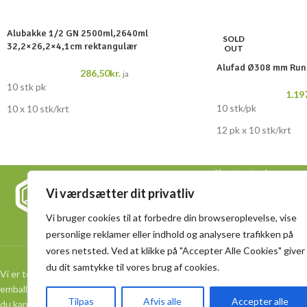
Alubakke 1/2 GN 2500ml,2640ml
SOLD
32,2×26,2×4,1cm rektangulær
OUT
Alufad Ø308 mm Rund
286,50
kr.
ja
10 stk pk
1.19
10 stk/pk
10 x 10 stk/krt
12 pk x 10 stk/krt
Kontoret adressen
Dankvart Dreyers Vej
Vi værdsætter dit privatliv
5000 Odense M
+ 45 40 16 82 83
Vi bruger cookies til at forbedre din browseroplevelse, vise
personlige reklamer eller indhold og analysere trafikken på
info@spicybox.dk
vores netsted. Ved at klikke på "Accepter Alle Cookies" giver
du dit samtykke til vores brug af cookies.
Vi er totalleverandør af bæredygtig
emballage. Vi udvælger kvalitetsmærker, så
Tilpas
Afvis alle
Accepter alle
du kan samle mange af dine indkøb ét sted.
Lager adressen