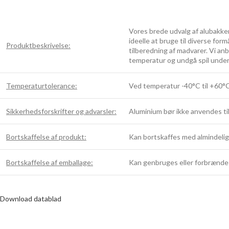
Vores brede udvalg af alubakker
ideelle at bruge til diverse form
Produktbeskrivelse:
tilberedning af madvarer. Vi an
temperatur og undgå spil under
Temperaturtolerance:
Ved temperatur -40°C til +60°C 
Sikkerhedsforskrifter og advarsler:
Aluminium bør ikke anvendes til 
Bortskaffelse af produkt:
Kan bortskaffes med almindeligt
Bortskaffelse af emballage:
Kan genbruges eller forbrænde
Download datablad