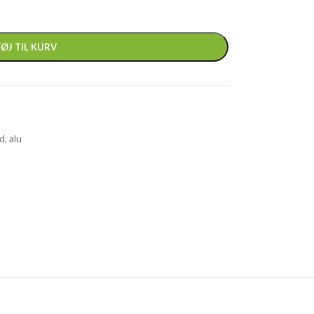
FØJ TIL KURV
ad
,
alu