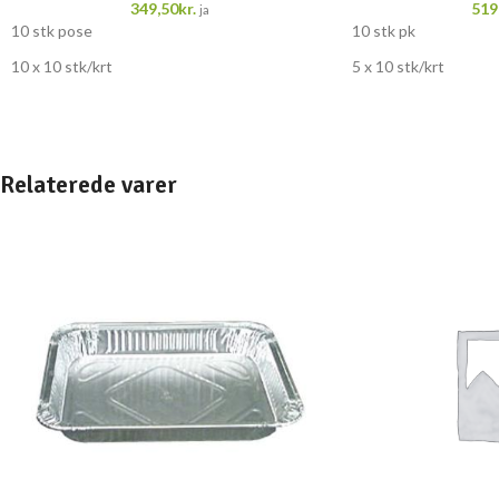
349,50
kr.
519
ja
10 stk pose
10 stk pk
10 x 10 stk/krt
5 x 10 stk/krt
Relaterede varer