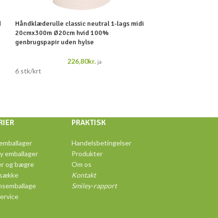
d
Håndklæderulle classic neutral 1-lags midi
Håndklæderuller n
20cmx300m Ø20cm hvid 100%
20,3cmx120m Ø13
genbrugspapir uden hylse
100%genbrugspap
226,80
kr.
ja
6 stk/krt
12 stk/krt
RIER
PRAKTISK
emballager
Handelsbetingelser
y emballager
Produkter
r og bægre
Om os
 sække
Kontakt
msemballage
Smiley-rapport
ervice