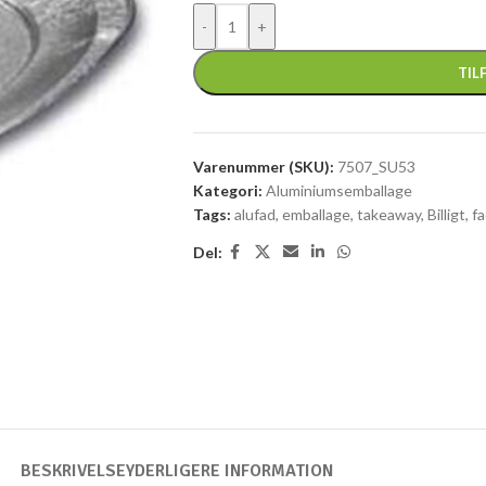
TIL
Varenummer (SKU):
7507_SU53
Kategori:
Aluminiumsemballage
Tags:
alufad
,
emballage
,
takeaway
,
Billigt
,
f
Del:
BESKRIVELSE
YDERLIGERE INFORMATION