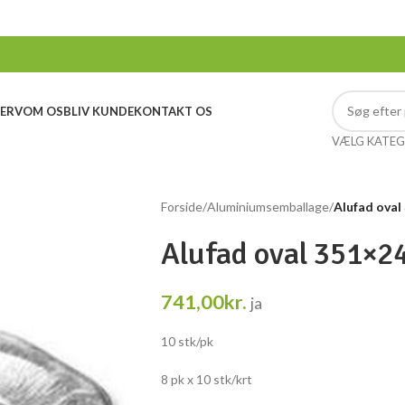
ERV
OM OS
BLIV KUNDE
KONTAKT OS
VÆLG KATEG
Forside
/
Aluminiumsemballage
/
Alufad oval
Alufad oval 351×24
741,00
kr.
ja
10 stk/pk
8 pk x 10 stk/krt