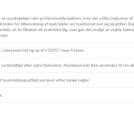
 er uundværlige i det professionelle køkken, hvor der stilles høje krav t
ål inden for tilberedning af mad, både i en traditionel ovn og på grillen. B
befaler, at du tilkøber de praktiske låg, som gør det muligt at stable bak
vejs.
i ubestemt tid og op til +350°C i max 4 timer.
syreholdige eller salte fødevarer. Aluminium bør ikke anvendes til ren al
 husholdningsaffald sorteret efter lokale regler.
s.