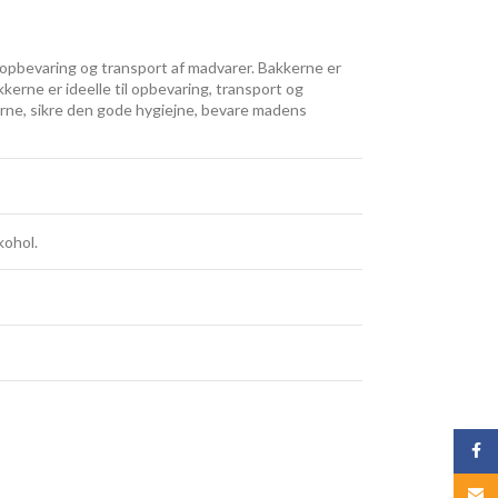
il opbevaring og transport af madvarer. Bakkerne er
akkerne er ideelle til opbevaring, transport og
kerne, sikre den gode hygiejne, bevare madens
kohol.
Face
Email