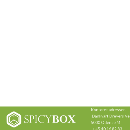
Kontoret adressen
Dankvart Dreyers Vej
5000 Odense M
+ 45 40 16 82 83