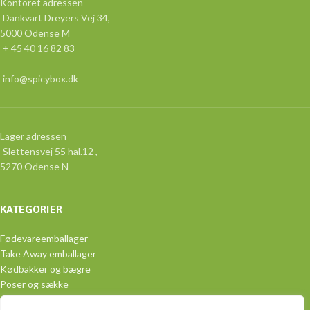
Kontoret adressen
Dankvart Dreyers Vej 34,
5000 Odense M
+ 45 40 16 82 83
info@spicybox.dk
Lager adressen
Slettensvej 55 hal.12 ,
5270 Odense N
KATEGORIER
Fødevareemballager
Take Away emballager
Kødbakker og bægre
Poser og sække
Aluminiumsemballage