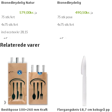
Bionedbrydelig Natur
Bionedbrydelig
579,00
kr.
490,50
kr.
ja
ja
75 stk/krt
75 stk pose
4x75 stk/krt
4x75 stk/krt
incl eco tex kr 28,15
Relaterede varer
Bestikpose 100×260 mm Kraft
Flergangskniv 18,7 cm koksgrå pp