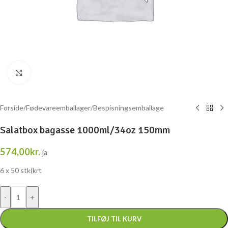
Klik for at forstørre
Forside
/
Fødevareemballager
/
Bespisningsemballage
Salatbox bagasse 1000ml/34oz 150mm
574,00
kr.
ja
6 x 50 stk(krt
TILFØJ TIL KURV