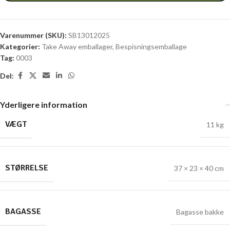
Varenummer (SKU):
SB13012025
Kategorier:
Take Away emballager
,
Bespisningsemballage
Tag:
0003
Del:
Yderligere information
VÆGT
11 kg
STØRRELSE
37 × 23 × 40 cm
BAGASSE
Bagasse bakke