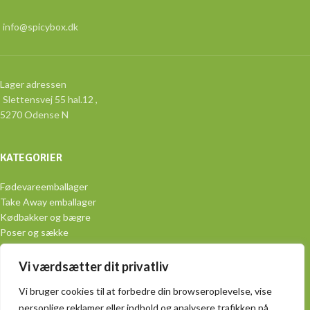
info@spicybox.dk
Lager adressen
Slettensvej 55 hal.12 ,
5270 Odense N
KATEGORIER
Fødevareemballager
Take Away emballager
Kødbakker og bægre
Poser og sække
Aluminiumsemballage
Engangsservice
Vi værdsætter dit privatliv
PRAKTISK
Vi bruger cookies til at forbedre din browseroplevelse, vise
personlige reklamer eller indhold og analysere trafikken på