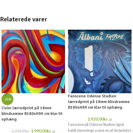
Relaterede varer
Fanscene Odense Stadion
-15%
lærredprint på 18mm blindramme
B180xH99 cm klar til ophæng.
Color lærredprint på 18mm
blindramme B180xH90 cm klar til
2.920,00
kr.
ophæng
ja
Fanscene på Odense Stadion også
1.990,00
kr.
kaldt stemnings scene en af de bedste i
2.340,00
kr.
ja