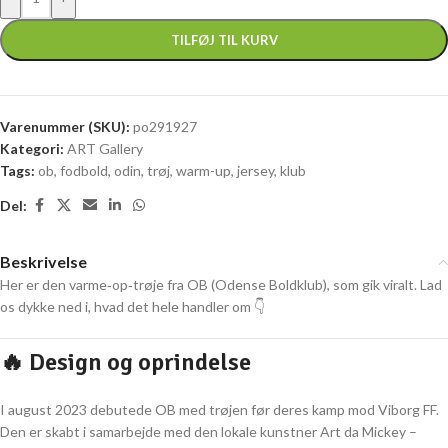
TILFØJ TIL KURV
Varenummer (SKU):
po291927
Kategori:
ART Gallery
Tags:
ob
,
fodbold
,
odin
,
trøj
,
warm-up
,
jersey
,
klub
Del:
Beskrivelse
Her er den varme‑op‑trøje fra OB (Odense Boldklub), som gik viralt. Lad
os dykke ned i, hvad det hele handler om 👇
🔥 Design og oprindelse
I august 2023 debutede OB med trøjen før deres kamp mod Viborg FF.
Den er skabt i samarbejde med den lokale kunstner Art da Mickey –