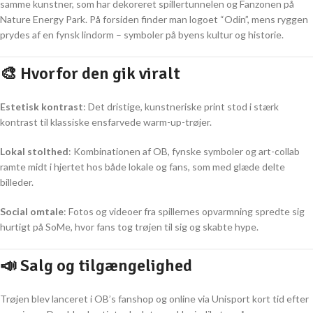
samme kunstner, som har dekoreret spillertunnelen og Fanzonen på
Nature Energy Park. På forsiden finder man logoet “Odin”, mens ryggen
prydes af en fynsk lindorm – symboler på byens kultur og historie.
🎨 Hvorfor den gik viralt
Estetisk kontrast
: Det dristige, kunstneriske print stod i stærk
kontrast til klassiske ensfarvede warm-up-trøjer.
Lokal stolthed
: Kombinationen af OB, fynske symboler og art-collab
ramte midt i hjertet hos både lokale og fans, som med glæde delte
billeder.
Social omtale
: Fotos og videoer fra spillernes opvarmning spredte sig
hurtigt på SoMe, hvor fans tog trøjen til sig og skabte hype.
📣 Salg og tilgængelighed
Trøjen blev lanceret i OB’s fanshop og online via Unisport kort tid efter