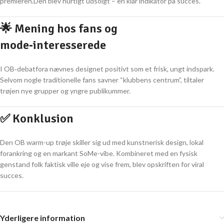
premieren.
Den blev hurtigt udsolgt – en klar indikator på succes.
🌟 Mening hos fans og
mode‑interesserede
I OB‑debatfora nævnes designet positivt som et frisk, ungt indspark.
Selvom nogle traditionelle fans savner “klubbens centrum”, tiltaler
trøjen nye grupper og yngre publikummer.
✅ Konklusion
Den OB warm-up trøje skiller sig ud med kunstnerisk design, lokal
forankring og en markant SoMe-vibe. Kombineret med en fysisk
genstand folk faktisk ville eje og vise frem, blev opskriften for viral
succes.
Yderligere information