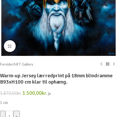
Klik for at forstørre
Forside
/
ART Gallery
Warm-up Jersey lærredprint på 18mm blindramme
B93xH100 cm klar til ophæng.
1.500,00
kr.
1.870,00
kr.
ja
1 stk