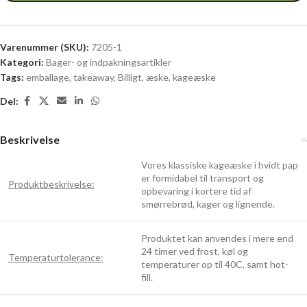
Varenummer (SKU):
7205-1
Kategori:
Bager- og indpakningsartikler
Tags:
emballage
,
takeaway
,
Billigt
,
æske
,
kageæske
Del:
Beskrivelse
Vores klassiske kageæske i hvidt pap
er formidabel til transport og
Produktbeskrivelse:
opbevaring i kortere tid af
smørrebrød, kager og lignende.
Produktet kan anvendes i mere end
24 timer ved frost, køl og
Temperaturtolerance:
temperaturer op til 40C, samt hot-
fill.