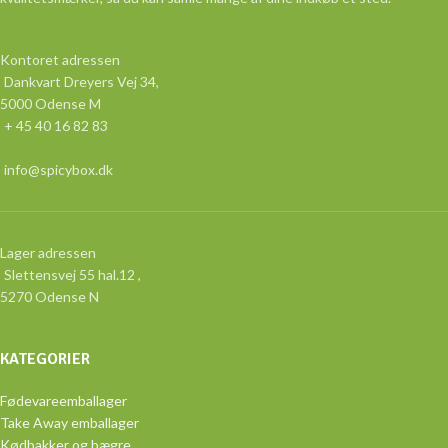
Kontoret adressen
Dankvart Dreyers Vej 34,
5000 Odense M
+ 45 40 16 82 83
info@spicybox.dk
Lager adressen
Slettensvej 55 hal.12 ,
5270 Odense N
KATEGORIER
Fødevareemballager
Take Away emballager
Kødbakker og bægre