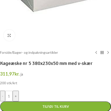
Klik for at forstørre
Forside
/
Bager- og indpakningsartikler
Kageæske nr 5 380x230x50 mm med v-skær
311,97
kr.
ja
200 stk/krt
TILFØJ TIL KURV