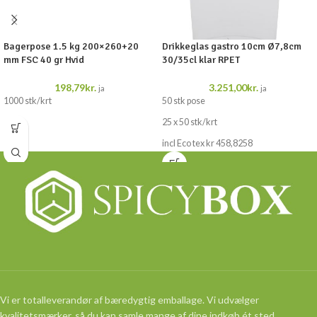
Bagerpose 1.5 kg 200×260+20
Drikkeglas gastro 10cm Ø7,8cm
mm FSC 40 gr Hvid
30/35cl klar RPET
198,79
kr.
3.251,00
kr.
ja
ja
1000 stk/krt
50 stk pose
25 x 50 stk/krt
incl Eco tex kr 458,8258
Vi er totalleverandør af bæredygtig emballage. Vi udvælger
kvalitetsmærker, så du kan samle mange af dine indkøb ét sted.