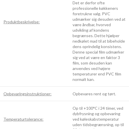
Det er derfor ofte
professionelle køkkeners
foretrukne valg. PVC
udmærker sig desuden ved at
Produktbeskrivelse:
være åndbar, hvorved
udvikling af kondens
begrænses. Dette hjælper
nedkølet mad til at bibeholde
dens oprindelig konsistens.
Denne special film udmærker
sig ved at være en faktor 3
film, som desuden kan
anvendes ved højere
temperaturer end PVC film
normalt kan.
Opbevaringsinstruktioner:
Opbevares rent og tørt.
Op til +100°C i 24 timer, ved
dybfrysning og opbevaring
Temperaturtolerance:
ved køleskabstemperatur
uden tidsbegrænsning, op til