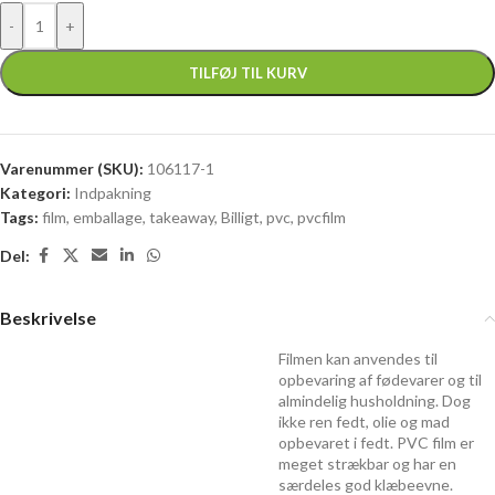
TILFØJ TIL KURV
Varenummer (SKU):
106117-1
Kategori:
Indpakning
Tags:
film
,
emballage
,
takeaway
,
Billigt
,
pvc
,
pvcfilm
Del:
Beskrivelse
Filmen kan anvendes til
opbevaring af fødevarer og til
almindelig husholdning. Dog
ikke ren fedt, olie og mad
opbevaret i fedt. PVC film er
meget strækbar og har en
særdeles god klæbeevne.