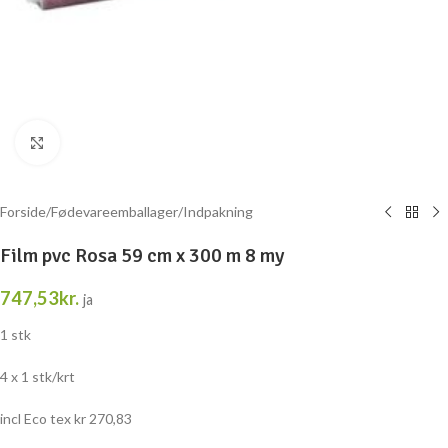
Klik for at forstørre
Forside
/
Fødevareemballager
/
Indpakning
Film pvc Rosa 59 cm x 300 m 8 my
747,53
kr.
ja
1 stk
4 x 1 stk/krt
incl Eco tex kr 270,83