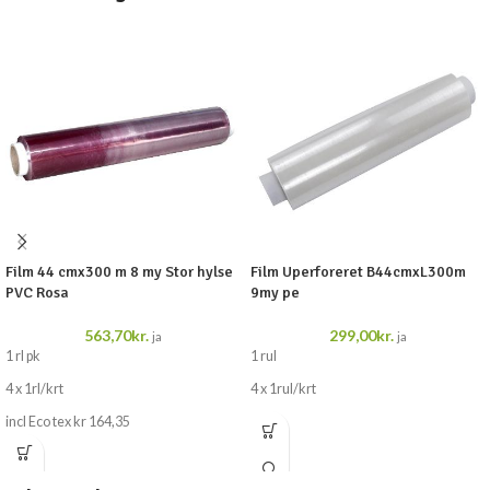
Film 44 cmx300 m 8 my Stor hylse
Film Uperforeret B44cmxL300m
PVC Rosa
9my pe
563,70
kr.
299,00
kr.
ja
ja
1 rl pk
1 rul
4 x 1rl/krt
4 x 1rul/krt
incl Eco tex kr 164,35