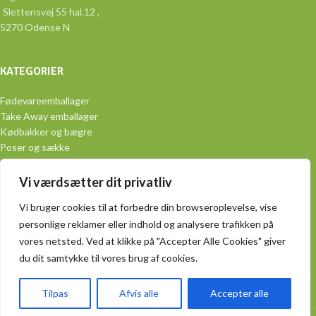
Slettensvej 55 hal.12 ,
5270 Odense N
KATEGORIER
Fødevareemballager
Take Away emballager
Kødbakker og bægre
Poser og sække
Aluminiumsemballage
Engangsservice
Vi værdsætter dit privatliv
PRAKTISK
Vi bruger cookies til at forbedre din browseroplevelse, vise
personlige reklamer eller indhold og analysere trafikken på
Handelsbetingelser
vores netsted. Ved at klikke på "Accepter Alle Cookies" giver
Produkter
du dit samtykke til vores brug af cookies.
Om os
Kontakt
Tilpas
Afvis alle
Accepter alle
Smiley-rapport
Spicybox @ 2024 | Power by
NemBestil ApS