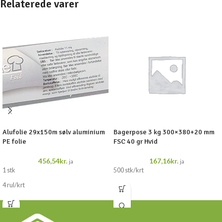
Relaterede varer
Alufolie 29x150m sølv aluminium
Bagerpose 3 kg 300×380+20 mm
PE folie
FSC 40 gr Hvid
456,54
kr.
167,16
kr.
ja
ja
1 stk
500 stk/krt
4 rul/krt