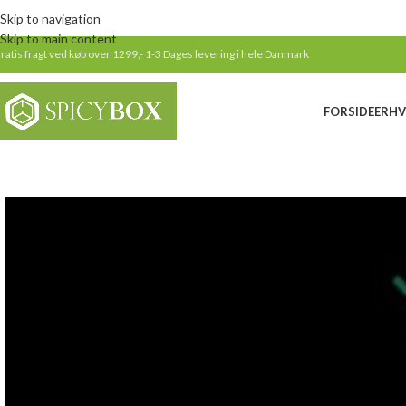
Skip to navigation
Skip to main content
ratis fragt ved køb over 1299,-
1-3 Dages levering i hele Danmark
FORSIDE
ERHV