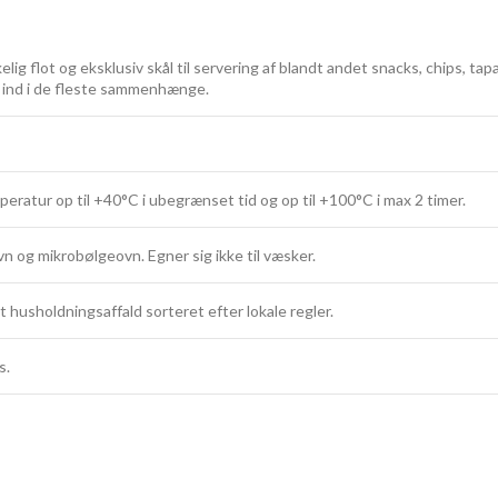
elig flot og eksklusiv skål til servering af blandt andet snacks, chips, 
kt ind i de fleste sammenhænge.
peratur op til +40°C i ubegrænset tid og op til +100°C i max 2 timer.
vn og mikrobølgeovn. Egner sig ikke til væsker.
 husholdningsaffald sorteret efter lokale regler.
s.