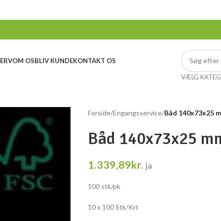
ERV
OM OS
BLIV KUNDE
KONTAKT OS
VÆLG KATEG
Forside
/
Engangsservice
/
Båd 140x73x25 m
Båd 140x73x25 mm
1.339,89
kr.
ja
100 stk/pk
10 x 100 Stk/Krt