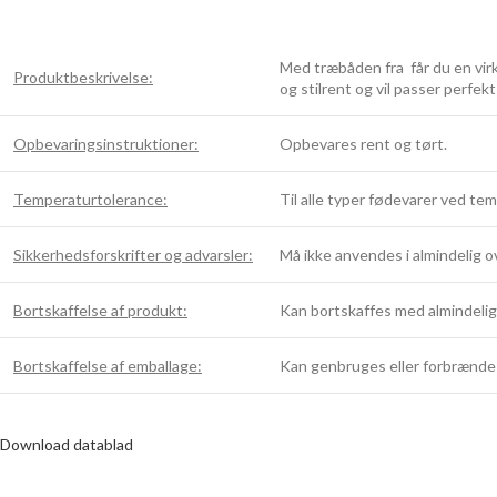
Med træbåden fra får du en virk
Produktbeskrivelse:
og stilrent og vil passer perfe
Opbevaringsinstruktioner:
Opbevares rent og tørt.
Temperaturtolerance:
Til alle typer fødevarer ved tem
Sikkerhedsforskrifter og advarsler:
Må ikke anvendes i almindelig o
Bortskaffelse af produkt:
Kan bortskaffes med almindeligt
Bortskaffelse af emballage:
Kan genbruges eller forbrænde
Download datablad