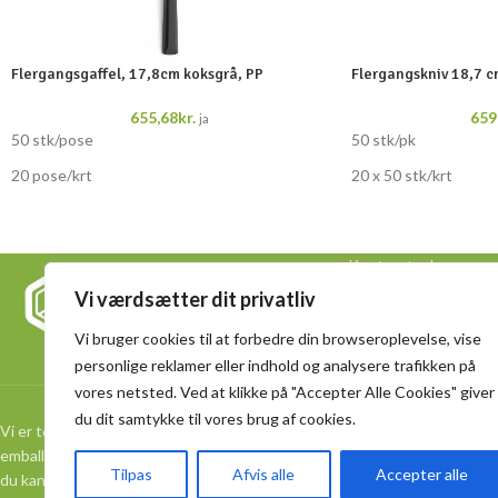
Flergangsgaffel, 17,8cm koksgrå, PP
Flergangskniv 18,7 c
655,68
kr.
659
ja
50 stk/pose
50 stk/pk
20 pose/krt
20 x 50 stk/krt
Kontoret adressen
Dankvart Dreyers Vej
Vi værdsætter dit privatliv
5000 Odense M
Vi bruger cookies til at forbedre din browseroplevelse, vise
+ 45 40 16 82 83
personlige reklamer eller indhold og analysere trafikken på
info@spicybox.dk
vores netsted. Ved at klikke på "Accepter Alle Cookies" giver
du dit samtykke til vores brug af cookies.
Vi er totalleverandør af bæredygtig
emballage. Vi udvælger kvalitetsmærker, så
Tilpas
Afvis alle
Accepter alle
du kan samle mange af dine indkøb ét sted.
Lager adressen