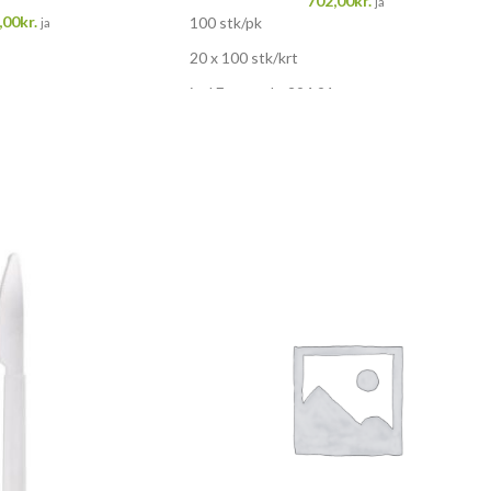
702,00
kr.
ja
,00
kr.
100 stk/pk
ja
20 x 100 stk/krt
incl Eco tex kr 294,91