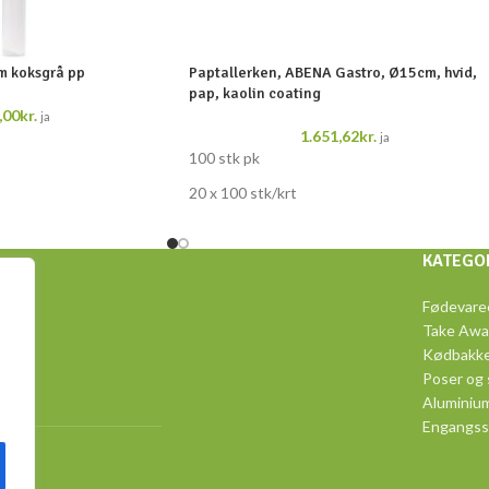
m koksgrå pp
Paptallerken, ABENA Gastro, Ø15cm, hvid,
pap, kaolin coating
,00
kr.
ja
1.651,62
kr.
ja
100 stk pk
20 x 100 stk/krt
KATEGO
 34,
Fødevare
Take Awa
Kødbakke
Poser og
Aluminiu
Engangss