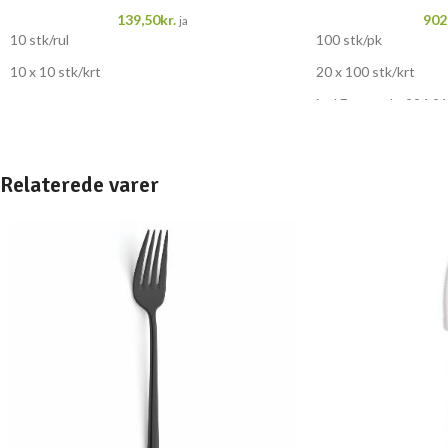
139,50
kr.
902
ja
10 stk/rul
100 stk/pk
10 x 10 stk/krt
20 x 100 stk/krt
incl Eco tex kr 294,91
Relaterede varer