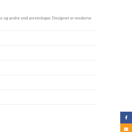
tapas og andre små anretninger. Designet er moderne
Face
Email