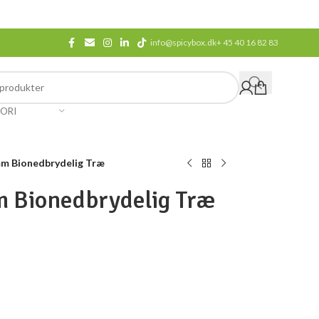
info@spicybox.dk
+ 45 40 16 82 83
ORI
m Bionedbrydelig Træ
 Bionedbrydelig Træ