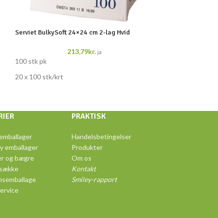
Serviet BulkySoft 24×24 cm 2-lag Hvid
Serviet TableSMA
213,79
kr.
ja
100 stk pk
100 stk pk
20 x 100 stk/krt
20 x 100 stk/krt
RIER
PRAKTISK
emballager
Handelsbetingelser
y emballager
Produkter
r og bægre
Om os
 sække
Kontakt
msemballage
Smiley-rapport
ervice