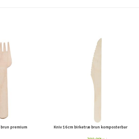
æ brun premium
Kniv 16cm birketræ brun komposterbar