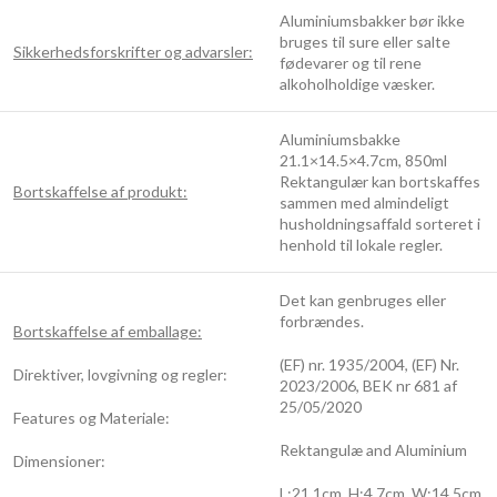
Aluminiumsbakker bør ikke
bruges til sure eller salte
Sikkerhedsforskrifter og advarsler:
fødevarer og til rene
alkoholholdige væsker.
Aluminiumsbakke
21.1×14.5×4.7cm, 850ml
Rektangulær kan bortskaffes
Bortskaffelse af produkt:
sammen med almindeligt
husholdningsaffald sorteret i
henhold til lokale regler.
Det kan genbruges eller
forbrændes.
Bortskaffelse af emballage:
(EF) nr. 1935/2004, (EF) Nr.
Direktiver, lovgivning og regler:
2023/2006, BEK nr 681 af
25/05/2020
Features og Materiale:
Rektangulæ and Aluminium
Dimensioner:
L:21.1cm, H:4.7cm, W:14.5cm