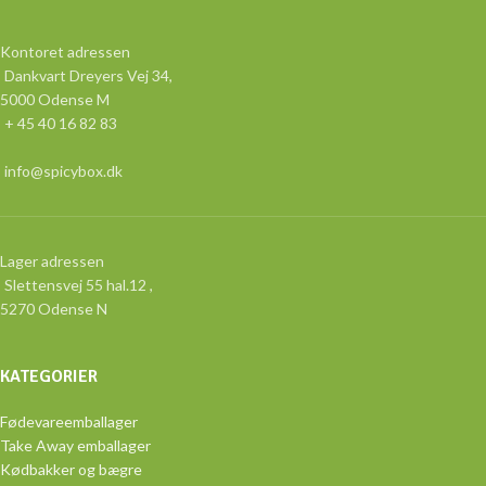
Kontoret adressen
Dankvart Dreyers Vej 34,
5000 Odense M
+ 45 40 16 82 83
info@spicybox.dk
Lager adressen
Slettensvej 55 hal.12 ,
5270 Odense N
KATEGORIER
Fødevareemballager
Take Away emballager
Kødbakker og bægre