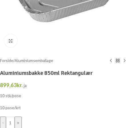
Klik for at forstørre
Forside
/
Aluminiumsemballage
Aluminiumsbakke 850ml Rektangulær
899,63
kr.
ja
10 stk/pose
10 pose/krt