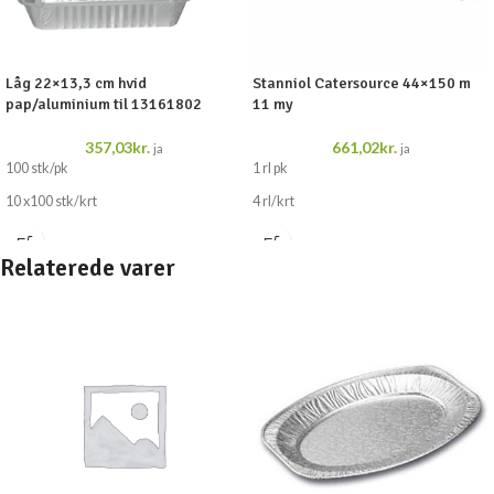
Låg 22×13,3 cm hvid
Stanniol Catersource 44×150 m
pap/aluminium til 13161802
11 my
357,03
kr.
661,02
kr.
ja
ja
100 stk/pk
1 rl pk
10 x100 stk/krt
4 rl/krt
Relaterede varer