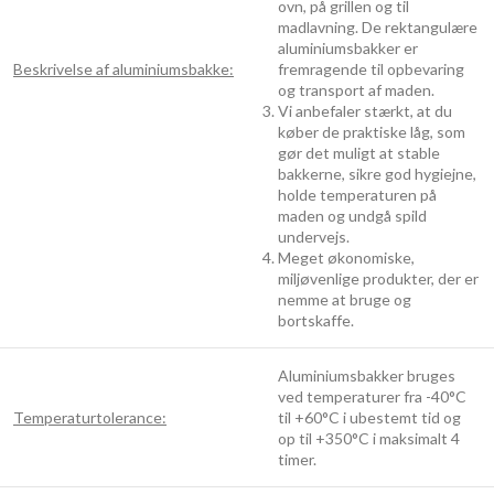
ovn, på grillen og til
madlavning. De rektangulære
aluminiumsbakker er
Beskrivelse af aluminiumsbakke:
fremragende til opbevaring
og transport af maden.
Vi anbefaler stærkt, at du
køber de praktiske låg, som
gør det muligt at stable
bakkerne, sikre god hygiejne,
holde temperaturen på
maden og undgå spild
undervejs.
Meget økonomiske,
miljøvenlige produkter, der er
nemme at bruge og
bortskaffe.
Aluminiumsbakker bruges
ved temperaturer fra -40°C
Temperaturtolerance:
til +60°C i ubestemt tid og
op til +350°C i maksimalt 4
timer.