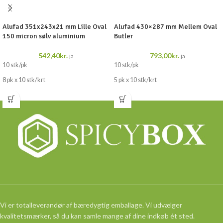
Alufad 351x243x21 mm Lille Oval
Alufad 430×287 mm Mellem Oval
150 micron sølv aluminium
Butler
542,40
kr.
793,00
kr.
ja
ja
10 stk/pk
10 stk/pk
8 pk x 10 stk/krt
5 pk x 10 stk/krt
Vi er totalleverandør af bæredygtig emballage. Vi udvælger
kvalitetsmærker, så du kan samle mange af dine indkøb ét sted.