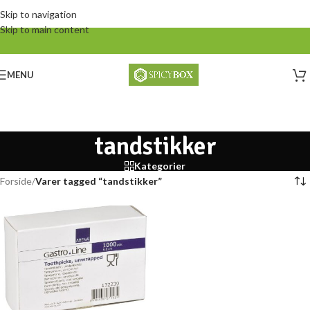
Skip to navigation
Skip to main content
MENU
tandstikker
Kategorier
Forside
/
Varer tagged “tandstikker”