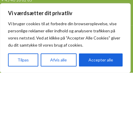
Vi værdsætter dit privatliv
info@spicybox.dk
Vi bruger cookies til at forbedre din browseroplevelse, vise
personlige reklamer eller indhold og analysere trafikken på
Lager adressen
vores netsted. Ved at klikke på "Accepter Alle Cookies" giver
Slettensvej 55 hal.12 ,
du dit samtykke til vores brug af cookies.
5270 Odense N
Tilpas
Afvis alle
Accepter alle
KATEGORIER
Fødevareemballager
Take Away emballager
Kødbakker og bægre
Poser og sække
Aluminiumsemballage
Engangsservice
PRAKTISK