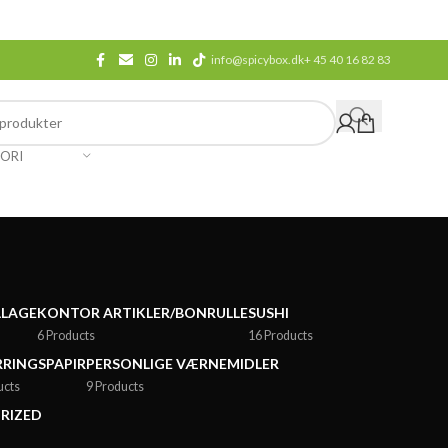
info@spicybox.dk
+ 45 40 16 82 83
ORI
LLAGE
KONTOR ARTIKLER/BONRULLE
SUSHI
6 Products
16 Products
RINGSPAPIR
PERSONLIGE VÆRNEMIDLER
ucts
9 Products
RIZED