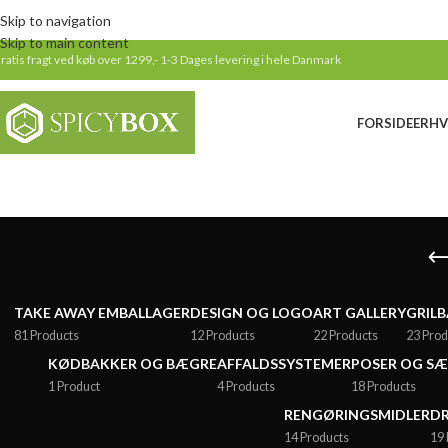
Skip to navigation
Skip to main content
ratis fragt ved køb over 1299,-
1-3 Dages levering i hele Danmark
FORSIDE
ERHV
TAKE AWAY EMBALLAGER
DESIGN OG LOGO
ART GALLERY
GRILB
81 Products
12 Products
22 Products
23 Prod
KØDBAKKER OG BÆGRE
AFFALDSSYSTEMER
POSER OG S
1 Product
4 Products
18 Products
RENGØRINGSMIDLER
DR
14 Products
19 