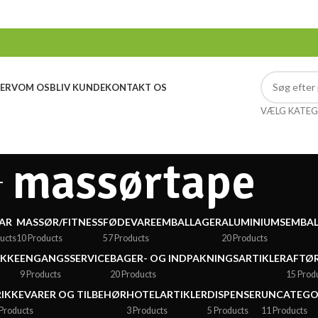
ERV
OM OS
BLIV KUNDE
KONTAKT OS
VÆLG KATEG
massørtape
AR
MASSØR/FITNESS
FØDEVAREEMBALLAGER
ALUMINIUMSEMBA
ucts
10 Products
57 Products
20 Products
ÆKKE
ENGANGSSERVICE
BAGER- OG INDPAKNINGSARTIKLER
AFTØR
9 Products
20 Products
15 Prod
IKKEVARER OG TILBEHØR
HOTELARTIKLER
DISPENSER
UNCATEGO
Products
3 Products
5 Products
11 Products