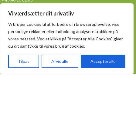
Vi værdsætter dit privatliv
info@spicybox.dk
Vi bruger cookies til at forbedre din browseroplevelse, vise
personlige reklamer eller indhold og analysere trafikken på
Lager adressen
vores netsted. Ved at klikke på "Accepter Alle Cookies" giver
Slettensvej 55 hal.12 ,
du dit samtykke til vores brug af cookies.
5270 Odense N
Tilpas
Afvis alle
Accepter alle
KATEGORIER
Fødevareemballager
Take Away emballager
Kødbakker og bægre
Poser og sække
Aluminiumsemballage
Engangsservice
PRAKTISK