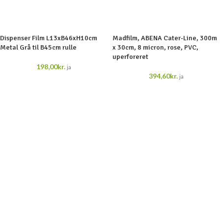
Dispenser Film L13xB46xH10cm
Madfilm, ABENA Cater-Line, 300m
Metal Grå til B45cm rulle
x 30cm, 8 micron, rose, PVC,
uperforeret
198,00
kr.
ja
394,60
kr.
ja