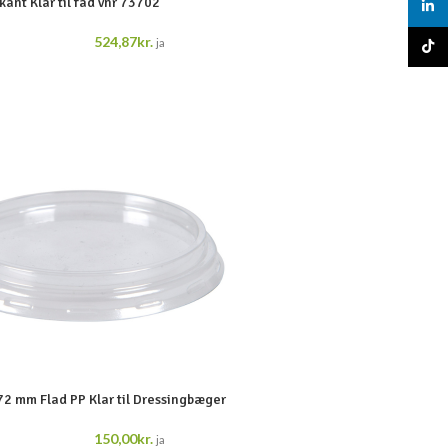
kant Klar til fad vnr 73702
linked
524,87
kr.
ja
TikTo
72 mm Flad PP Klar til Dressingbæger
150,00
kr.
ja