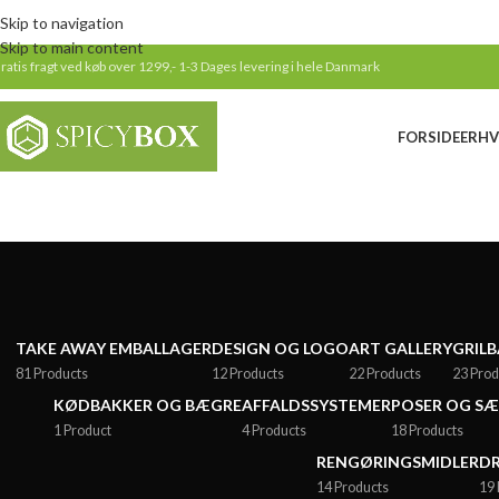
Skip to navigation
Skip to main content
ratis fragt ved køb over 1299,-
1-3 Dages levering i hele Danmark
FORSIDE
ERHV
TAKE AWAY EMBALLAGER
DESIGN OG LOGO
ART GALLERY
GRILB
81 Products
12 Products
22 Products
23 Prod
KØDBAKKER OG BÆGRE
AFFALDSSYSTEMER
POSER OG S
1 Product
4 Products
18 Products
RENGØRINGSMIDLER
DR
14 Products
19 