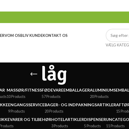
ERV
OM OS
BLIV KUNDE
KONTAKT OS
VÆLG KATEG
låg
AR
MASSØR/FITNESS
FØDEVAREEMBALLAGER
ALUMINIUMSEMBA
ucts
10 Products
57 Products
20 Products
ÆKKE
ENGANGSSERVICE
BAGER- OG INDPAKNINGSARTIKLER
AFTØR
9 Products
20 Products
15 Prod
IKKEVARER OG TILBEHØR
HOTELARTIKLER
DISPENSER
UNCATEGO
Products
3 Products
5 Products
11 Products