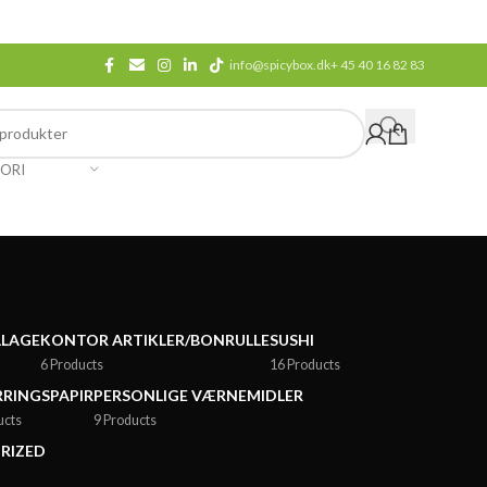
info@spicybox.dk
+ 45 40 16 82 83
ORI
LLAGE
KONTOR ARTIKLER/BONRULLE
SUSHI
6 Products
16 Products
RINGSPAPIR
PERSONLIGE VÆRNEMIDLER
ucts
9 Products
RIZED