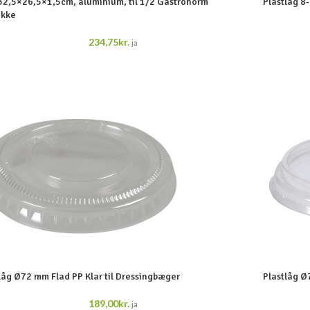
32,5×26,5×1,5cm, aluminium, til 1/2 Gastronorm
Plastlåg 8-
akke
234,75
kr.
ja
låg Ø72 mm Flad PP Klar til Dressingbæger
Plastlåg Ø
189,00
kr.
ja