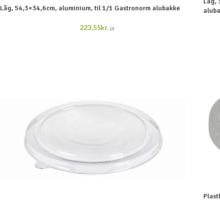
Låg, 
Låg, 54,3×34,6cm, aluminium, til 1/1 Gastronorm alubakke
alub
223,55
kr.
ja
Plast