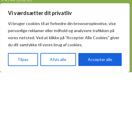
Vi værdsætter dit privatliv
info@spicybox.dk
Vi bruger cookies til at forbedre din browseroplevelse, vise
personlige reklamer eller indhold og analysere trafikken på
Lager adressen
vores netsted. Ved at klikke på "Accepter Alle Cookies" giver
Slettensvej 55 hal.12 ,
du dit samtykke til vores brug af cookies.
5270 Odense N
Tilpas
Afvis alle
Accepter alle
KATEGORIER
Fødevareemballager
Take Away emballager
Kødbakker og bægre
Poser og sække
Aluminiumsemballage
Engangsservice
PRAKTISK