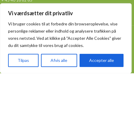
Vi værdsætter dit privatliv
info@spicybox.dk
Vi bruger cookies til at forbedre din browseroplevelse, vise
personlige reklamer eller indhold og analysere trafikken på
Lager adressen
vores netsted. Ved at klikke på "Accepter Alle Cookies" giver
Slettensvej 55 hal.12 ,
du dit samtykke til vores brug af cookies.
5270 Odense N
Tilpas
Afvis alle
Accepter alle
KATEGORIER
Fødevareemballager
Take Away emballager
Kødbakker og bægre
Poser og sække
Aluminiumsemballage
Engangsservice
PRAKTISK