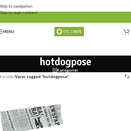
Skip to navigation
Skip to main content
MENU
hotdogpose
Kategorier
Forside
/
Varer tagged “hotdogpose”