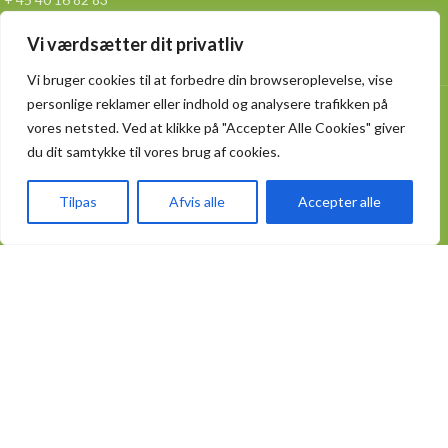
Vi værdsætter dit privatliv
info@spicybox.dk
Vi bruger cookies til at forbedre din browseroplevelse, vise
personlige reklamer eller indhold og analysere trafikken på
Lager adressen
vores netsted. Ved at klikke på "Accepter Alle Cookies" giver
Slettensvej 55 hal.12 ,
du dit samtykke til vores brug af cookies.
5270 Odense N
Tilpas
Afvis alle
Accepter alle
KATEGORIER
Fødevareemballager
Take Away emballager
Kødbakker og bægre
Poser og sække
Aluminiumsemballage
Engangsservice
PRAKTISK