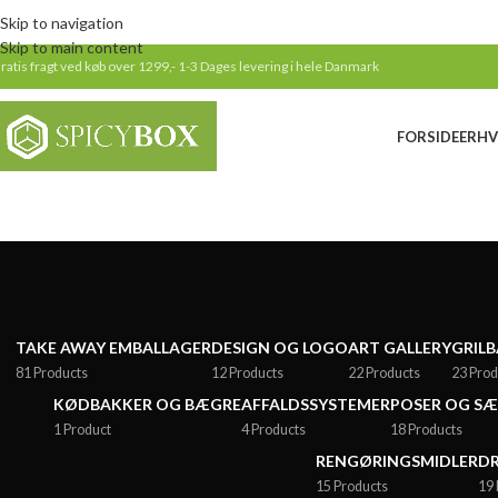
Skip to navigation
Skip to main content
ratis fragt ved køb over 1299,-
1-3 Dages levering i hele Danmark
FORSIDE
ERHV
TAKE AWAY EMBALLAGER
DESIGN OG LOGO
ART GALLERY
GRILB
81 Products
12 Products
22 Products
23 Prod
KØDBAKKER OG BÆGRE
AFFALDSSYSTEMER
POSER OG S
1 Product
4 Products
18 Products
RENGØRINGSMIDLER
DR
15 Products
19 