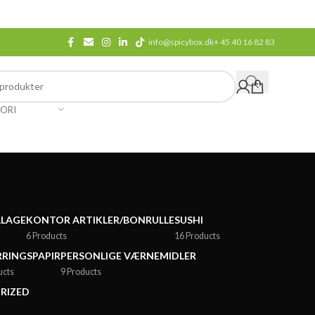
info@spicybox.dk
+ 45 40 16 82 83
ORI
LLAGE
KONTOR ARTIKLER/BONRULLE
SUSHI
6 Products
16 Products
RINGSPAPIR
PERSONLIGE VÆRNEMIDLER
ucts
9 Products
RIZED