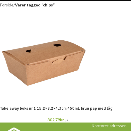
Forside
/
Varer tagged “chips”
Take away boks nr 1 15,2×8,2×4,3cm 450ml, brun pap med låg
302,79
kr.
ja
Kontoret adressen