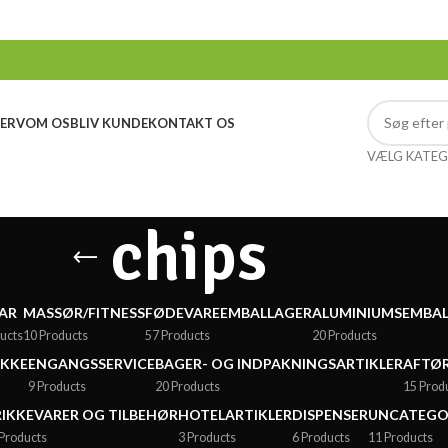
ERV
OM OS
BLIV KUNDE
KONTAKT OS
VÆLG KATEG
chips
AR
MASSØR/FITNESS
FØDEVAREEMBALLAGER
ALUMINIUMSEMBA
ucts
10 Products
57 Products
20 Products
ÆKKE
ENGANGSSERVICE
BAGER- OG INDPAKNINGSARTIKLER
AFTØR
9 Products
20 Products
15 Prod
IKKEVARER OG TILBEHØR
HOTELARTIKLER
DISPENSER
UNCATEGO
Products
3 Products
6 Products
11 Products