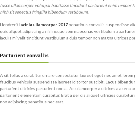
fusce ullamcorper volutpat habitasse tincidunt parturient enim tempor fac
nibh sit senectus fringilla bibendum vestibulum.
Hendrerit
lacinia ullamcorper 2017
penatibus convallis suspendisse ali
quis aliquet adipiscing a nisl neque sem maecenas vestibulum a parturien
iaculis mi velit tincidunt vestibulum a duis tempor non magna ultrices p
Parturient convallis
A sit tellus a curabitur ornare consectetur laoreet eget nec amet lor
faucibus vehicula suspendisse laoreet id tortor suscipit.
Lacus bibendu
parturient ultricies parturient non a. Ac ullamcorper a ultrices a a urn
parturient elementum curabitur. Erat a per dis aliquet ultricies curabitu
non adipiscing penatibus nec erat.