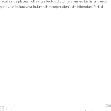
culis sit a platea mollis vitae lectus dictumst nam leo facilisi a id eros
quat vestibulum vestibulum ullamcorper dignissim bibendum facilisi
Old