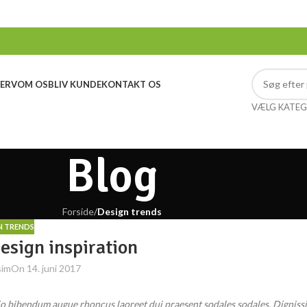
ERV
OM OS
BLIV KUNDE
KONTAKT OS
VÆLG KATEG
Blog
Forside
/
Design trends
N TRENDS
design inspiration
sim
On 14. juni 2017
dio bibendum augue rhoncus laoreet dui praesent sodales sodales. Digniss