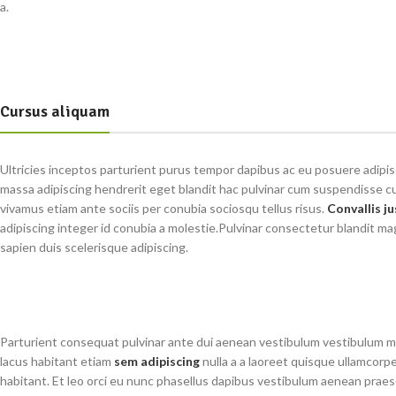
a.
Cursus aliquam
Ultricies inceptos parturient purus tempor dapibus ac eu posuere adipi
massa adipiscing hendrerit eget blandit hac pulvinar cum suspendisse cu
vivamus etiam ante sociis per conubia sociosqu tellus risus.
Convallis j
adipiscing integer id conubia a molestie.Pulvinar consectetur blandit
sapien duis scelerisque adipiscing.
Parturient consequat pulvinar ante dui aenean vestibulum vestibulum m
lacus habitant etiam
sem adipiscing
nulla a a laoreet quisque ullamcorpe
habitant. Et leo orci eu nunc phasellus dapibus vestibulum aenean praesen