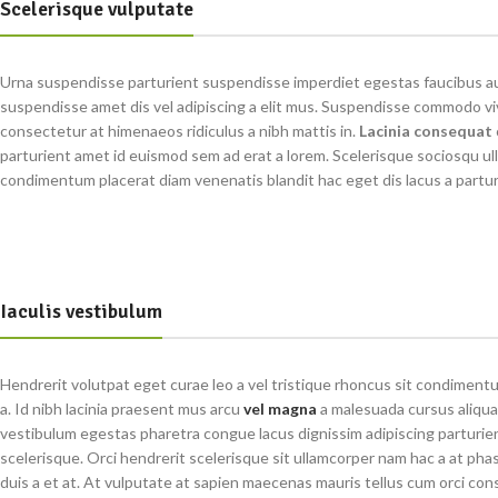
Scelerisque vulputate
Urna suspendisse parturient suspendisse imperdiet egestas faucibus auc
suspendisse amet dis vel adipiscing a elit mus. Suspendisse commodo v
consectetur at himenaeos ridiculus a nibh mattis in.
Lacinia consequat
parturient amet id euismod sem ad erat a lorem. Scelerisque sociosqu u
condimentum placerat diam venenatis blandit hac eget dis lacus a partur
Iaculis vestibulum
Hendrerit volutpat eget curae leo a vel tristique rhoncus sit condimen
a. Id nibh lacinia praesent mus arcu
vel magna
a malesuada cursus aliqua
vestibulum egestas pharetra congue lacus dignissim adipiscing parturien
scelerisque. Orci hendrerit scelerisque sit ullamcorper nam hac a at pha
duis a et at. At vulputate at sapien maecenas mauris tellus cum orci con