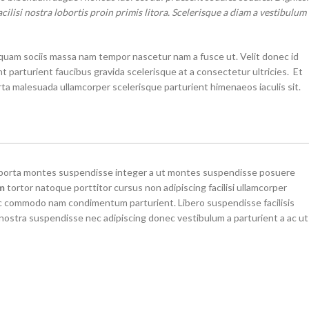
ilisi nostra lobortis proin primis litora. Scelerisque a diam a vestibulum
quam sociis massa nam tempor nascetur nam a fusce ut. Velit donec id
t parturient faucibus gravida scelerisque at a consectetur ultricies. Et
orta malesuada ullamcorper scelerisque parturient himenaeos iaculis sit.
em porta montes suspendisse integer a ut montes suspendisse posuere
m
tortor natoque porttitor cursus non adipiscing facilisi ullamcorper
a ac commodo nam condimentum parturient. Libero suspendisse facilisis
r nostra suspendisse nec adipiscing donec vestibulum a parturient a ac ut