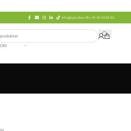
info@spicybox.dk
+ 45 40 16 82 83
ORI
im