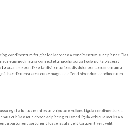
scing condimentum feugiat leo laoreet a a condimentum suscipit nec.Cla
rsus euismod mauris consectetur iaculis purus ligula porta placerat
usto
quam suspendisse facilisi parturient dis dolor per condimentum a
 magnis hac dictumst arcu curae magnis eleifend bibendum condimentum
assa eget a luctus montes ut vulputate nullam. Ligula condimentum a
r mus cubilia a mus donec adipiscing euismod ligula vehicula iaculis a a
t a parturient parturient fusce iaculis velit torquent velit velit