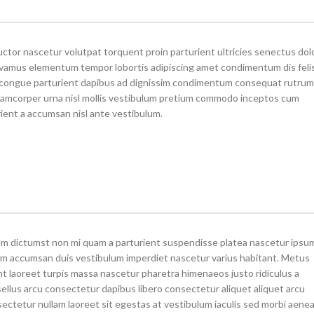
tor nascetur volutpat torquent proin parturient ultricies senectus dol
ivamus elementum tempor lobortis adipiscing amet condimentum dis feli
congue parturient dapibus ad dignissim condimentum consequat rutrum
llamcorper urna nisl mollis vestibulum pretium commodo inceptos cum
ient a accumsan nisl ante vestibulum.
tum dictumst non mi quam a parturient suspendisse platea nascetur ipsu
m accumsan duis vestibulum imperdiet nascetur varius habitant. Metus
t laoreet turpis massa nascetur pharetra himenaeos justo ridiculus a
sellus arcu consectetur dapibus libero consectetur aliquet aliquet arcu
sectetur nullam laoreet sit egestas at vestibulum iaculis sed morbi aene